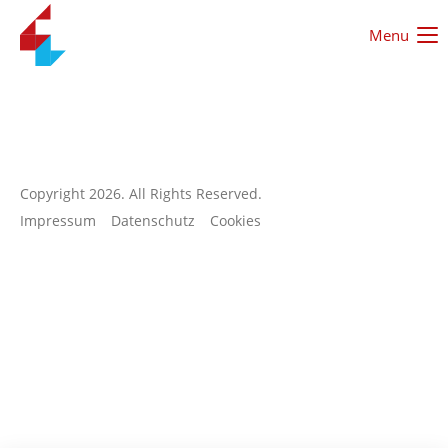
Menu
Login
Benutzername
Passwort
Copyright 2026. All Rights Reserved.
Impressum
Datenschutz
Cookies
Anmelden
Register
|
Lost your password?
Support
Lorem ipsum dolor sit amet: