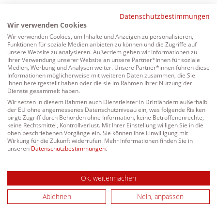
Datenschutzbestimmungen
24h
Wir verwenden Cookies
Wir verwenden Cookies, um Inhalte und Anzeigen zu personalisieren,
/ 365days
Funktionen für soziale Medien anbieten zu können und die Zugriffe auf
unsere Website zu analysieren. Außerdem geben wir Informationen zu
Ihrer Verwendung unserer Website an unsere Partner*innen für soziale
Medien, Werbung und Analysen weiter. Unsere Partner*innen führen diese
Informationen möglicherweise mit weiteren Daten zusammen, die Sie
We offer support for our customers
ihnen bereitgestellt haben oder die sie im Rahmen Ihrer Nutzung der
Mon - Fri 8:00am - 5:00pm
(GMT +1)
Dienste gesammelt haben.
Wir setzen in diesem Rahmen auch Dienstleister in Drittländern außerhalb
der EU ohne angemessenes Datenschutzniveau ein, was folgende Risiken
Get in touch
birgt: Zugriff durch Behörden ohne Information, keine Betroffenenrechte,
keine Rechtsmittel, Kontrollverlust. Mit Ihrer Einstellung willigen Sie in die
Cybersteel Inc.
oben beschriebenen Vorgänge ein. Sie können Ihre Einwilligung mit
Wirkung für die Zukunft widerrufen. Mehr Informationen finden Sie in
376-293 City Road, Suite 600
unseren
Datenschutzbestimmungen
.
San Francisco, CA 94102
Ok, weitermachen
Have any questions?
Ablehnen
Nein, anpassen
+44 1234 567 890